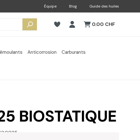
Équipe
Blog
Guide des huiles
0.00 CHF
émoulants
Anticorrosion
Carburants
25 BIOSTATIQUE
62.0025