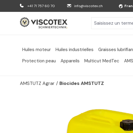
er au contenu principal
Aller à la recherche
Aller à la navigation principale
+41 71 757 60 70
info@viscotex.ch
Fran
Huiles moteur
Huiles industrielles
Graisses lubrifia
Protection peau
Appareils
Multicut MedTec
AMS
AMSTUTZ Agrar
/
Biocides AMSTUTZ
Passer la galerie d'images