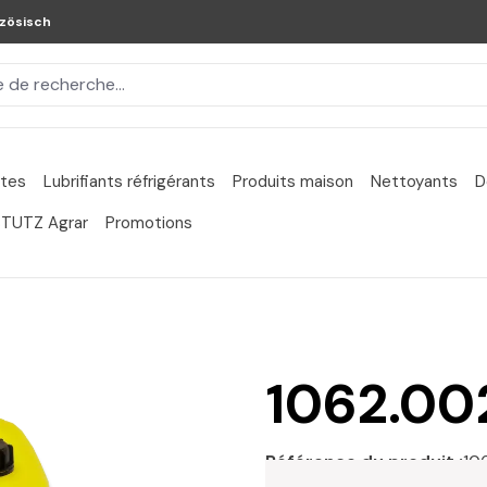
zösisch
ntes
Lubrifiants réfrigérants
Produits maison
Nettoyants
D
TUTZ Agrar
Promotions
1062.00
Référence du produit :
10