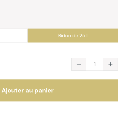
Bidon de 25 l
Quantité du produit 
Ajouter au panier