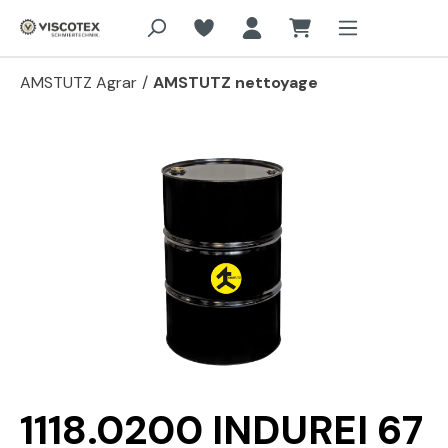
Aller au contenu principal
AMSTUTZ Agrar
/
AMSTUTZ nettoyage
Passer la galerie d'images
1118.0200 INDUREI 67