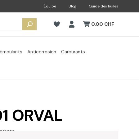
Équipe
Blog
Guide des huiles
0.00 CHF
émoulants
Anticorrosion
Carburants
01 ORVAL
96.0001