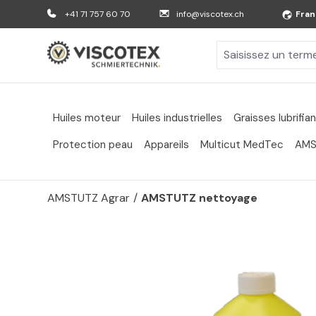
er au contenu principal
Aller à la recherche
Aller à la navigation principale
+41 71 757 60 70
info@viscotex.ch
Fran
Huiles moteur
Huiles industrielles
Graisses lubrifia
Protection peau
Appareils
Multicut MedTec
AMS
AMSTUTZ Agrar
/
AMSTUTZ nettoyage
Passer la galerie d'images