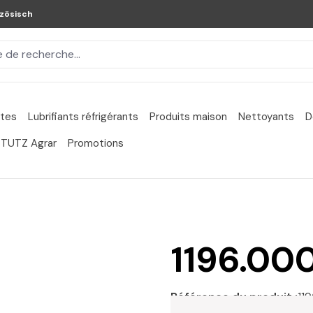
zösisch
ntes
Lubrifiants réfrigérants
Produits maison
Nettoyants
D
TUTZ Agrar
Promotions
1196.00
Référence du produit :
11