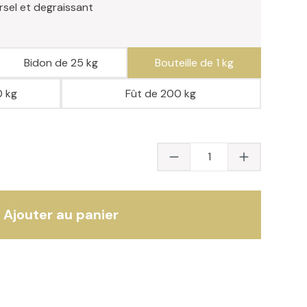
rsel et degraissant
Bidon de 25 kg
Bouteille de 1 kg
 kg
Fût de 200 kg
Quantité du produit 
Ajouter au panier