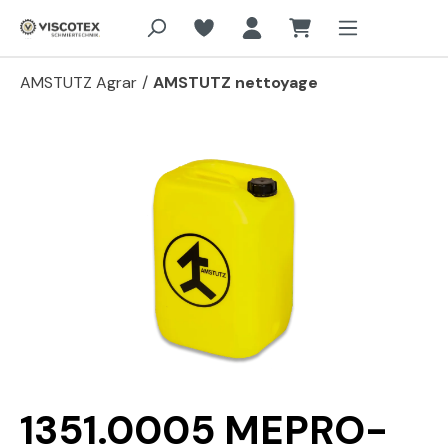
Aller au contenu principal
AMSTUTZ Agrar
/
AMSTUTZ nettoyage
Passer la galerie d'images
1351.0005 MEPRO-