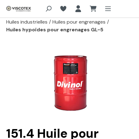
Aller au contenu principal
Huiles industrielles
/
Huiles pour engrenages
/
Huiles hypoïdes pour engrenages GL-5
Passer la galerie d'images
151.4 Huile pour