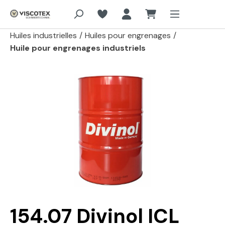
Aller au contenu principal
Huiles industrielles
/
Huiles pour engrenages
/
Huile pour engrenages industriels
Passer la galerie d'images
154.07 Divinol ICL