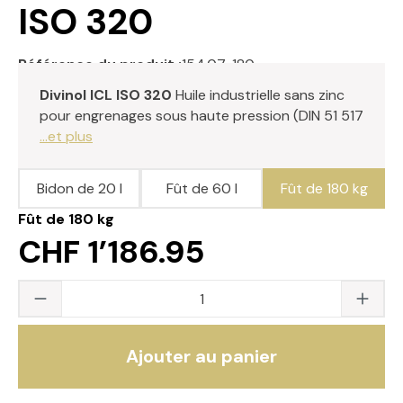
ISO 320
Référence du produit :
154.07-180
Divinol ICL ISO 320
Huile industrielle sans zinc
pour engrenages sous haute pression (DIN 51 517
...et plus
Bidon de 20 l
Fût de 60 l
Fût de 180 kg
Fût de 180 kg
CHF 1’186.95
Quantité du produit : saisissez la valeur s
Ajouter au panier