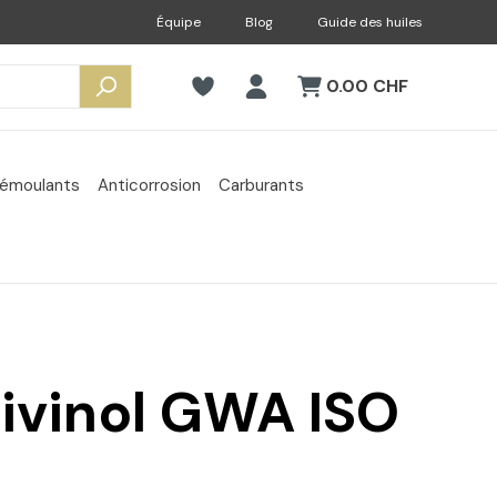
Équipe
Blog
Guide des huiles
0.00 CHF
émoulants
Anticorrosion
Carburants
Divinol GWA ISO