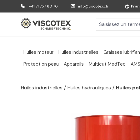
er au contenu principal
Aller à la recherche
Aller à la navigation principale
+41 71 757 60 70
info@viscotex.ch
Fran
Huiles moteur
Huiles industrielles
Graisses lubrifia
Protection peau
Appareils
Multicut MedTec
AMS
Huiles industrielles
/
Huiles hydrauliques
/
Huiles po
Passer la galerie d'images