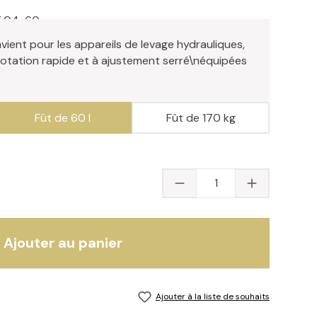
5.04-60
vient pour les appareils de levage hydrauliques,
 rotation rapide et à ajustement serré\néquipées
Fût de 60 l
Fût de 170 kg
Quantité du produit 
Ajouter au panier
Ajouter à la liste de souhaits