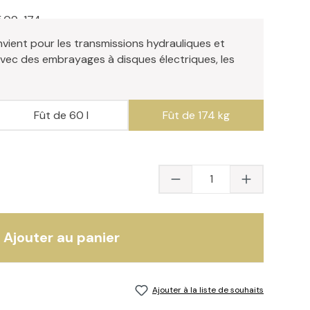
5.09-174
vient pour les transmissions hydrauliques et
vec des embrayages à disques électriques, les
Fût de 60 l
Fût de 174 kg
Quantité du produit 
Ajouter au panier
Ajouter à la liste de souhaits