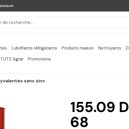
zösisch
ntes
Lubrifiants réfrigérants
Produits maison
Nettoyants
D
TUTZ Agrar
Promotions
lyvalentes sans zinc
155.09 
68