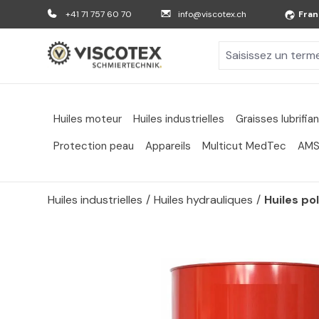
er au contenu principal
Aller à la recherche
Aller à la navigation principale
+41 71 757 60 70
info@viscotex.ch
Fran
Huiles moteur
Huiles industrielles
Graisses lubrifia
Protection peau
Appareils
Multicut MedTec
AMS
Huiles industrielles
/
Huiles hydrauliques
/
Huiles po
Passer la galerie d'images