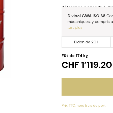
Référence du produit :
15
Divinol GWA ISO 68
Con
mécaniques, y compris a
...et plus
Bidon de 20 l
Fût de 174 kg
CHF 1’119.20
Prix TTC, hors frais de port