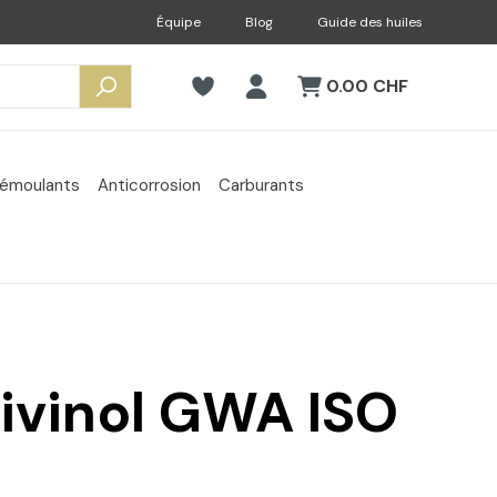
Équipe
Blog
Guide des huiles
0.00 CHF
émoulants
Anticorrosion
Carburants
Divinol GWA ISO