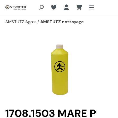
Aller au contenu principal
AMSTUTZ Agrar
/
AMSTUTZ nettoyage
Passer la galerie d'images
1708.1503 MARE P