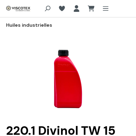
Aller au contenu principal
Huiles industrielles
Passer la galerie d'images
220.1 Divinol TW 15