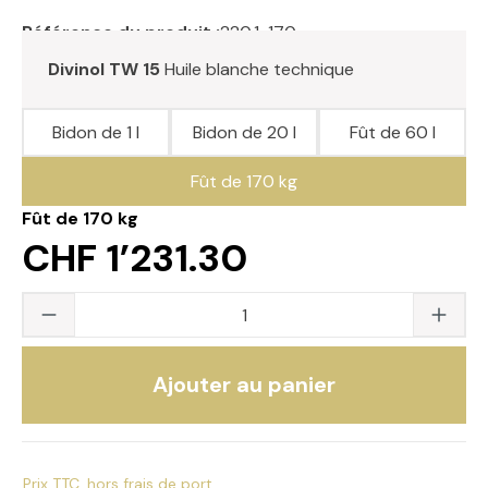
Référence du produit :
220.1-170
Divinol TW 15
Huile blanche technique
Bidon de 1 l
Bidon de 20 l
Fût de 60 l
Fût de 170 kg
Fût de 170 kg
CHF 1’231.30
Quantité du produit : saisissez la valeur s
Ajouter au panier
Prix TTC, hors frais de port