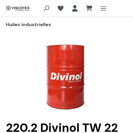
Aller au contenu principal
Huiles industrielles
Passer la galerie d'images
220.2 Divinol TW 22