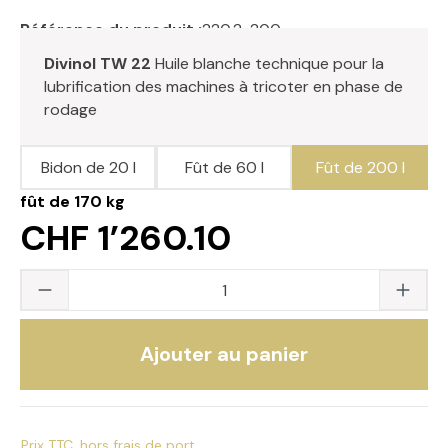
Référence du produit :
220.2-200
Divinol TW 22
Huile blanche technique pour la
lubrification des machines à tricoter en phase de
rodage
Bidon de 20 l
Fût de 60 l
Fût de 200 l
fût de 170 kg
CHF 1’260.10
Quantité du produit : saisissez la valeur s
Ajouter au panier
Prix TTC, hors frais de port