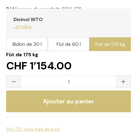
Référence du produit :
310.1-175
Divinol WTO
...et plus
Bidon de 20 l
Fût de 60 l
Fût de 175 kg
Fût de 175 kg
CHF 1’154.00
Quantité du produit : saisissez la valeur s
Ajouter au panier
Prix TTC, hors frais de port