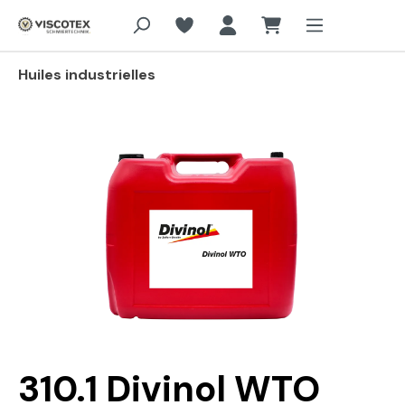
Aller au contenu principal
Huiles industrielles
Passer la galerie d'images
310.1 Divinol WTO