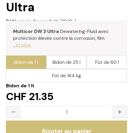
Ultra
Référence du produit :
318.19-1
Multicor DW 3 Ultra
Dewatering-Fluid avec
protection élevée contre la corrosion, film
...et plus
Bidon de 1 l
Bidon de 25 l
Fût de 60 l
Fût de 164 kg
Bidon de 1 lt
CHF 21.35
Quantité du produit : saisissez la valeur s
Ajouter au panier