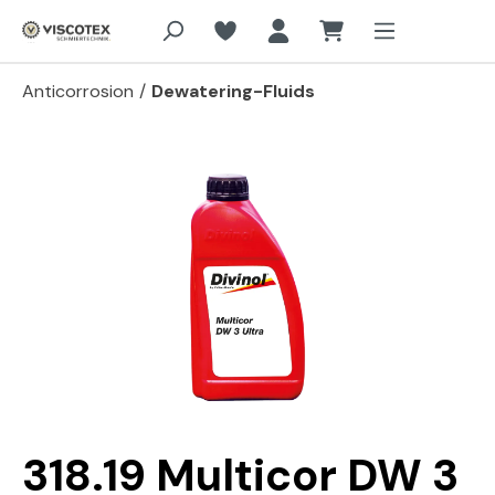
Aller au contenu principal
Anticorrosion
/
Dewatering-Fluids
Passer la galerie d'images
318.19 Multicor DW 3