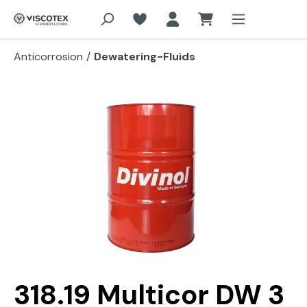
Aller au contenu principal
Anticorrosion
/
Dewatering-Fluids
Passer la galerie d'images
318.19 Multicor DW 3