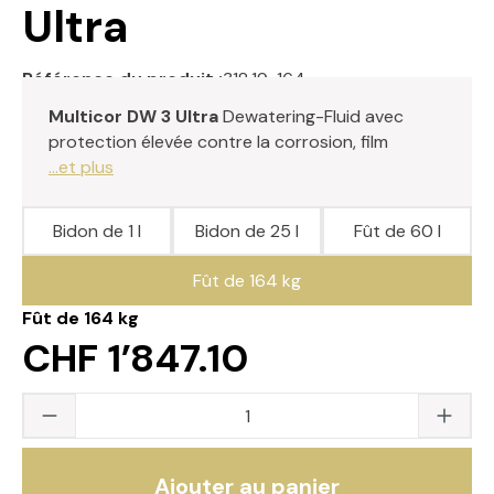
Ultra
Référence du produit :
318.19-164
Multicor DW 3 Ultra
Dewatering-Fluid avec
protection élevée contre la corrosion, film
...et plus
Bidon de 1 l
Bidon de 25 l
Fût de 60 l
Fût de 164 kg
Fût de 164 kg
CHF 1’847.10
Quantité du produit : saisissez la valeur s
Ajouter au panier