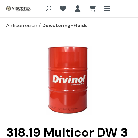
Aller au contenu principal
Anticorrosion
/
Dewatering-Fluids
Passer la galerie d'images
318.19 Multicor DW 3