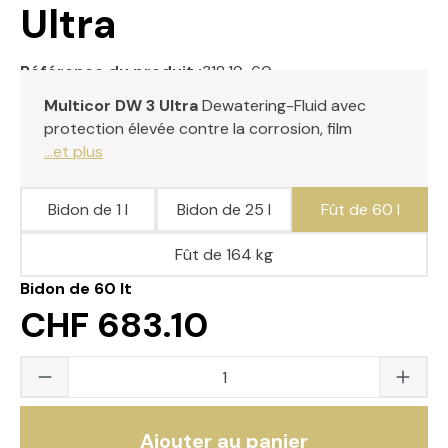
Ultra
Référence du produit :
318.19-60
Multicor DW 3 Ultra
Dewatering-Fluid avec
protection élevée contre la corrosion, film
...et plus
Bidon de 1 l
Bidon de 25 l
Fût de 60 l
Fût de 164 kg
Bidon de 60 lt
CHF 683.10
Quantité du produit : saisissez la valeur s
Ajouter au panier