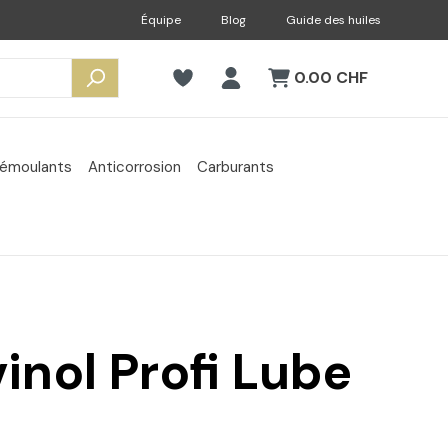
Équipe
Blog
Guide des huiles
0.00 CHF
émoulants
Anticorrosion
Carburants
vinol Profi Lube