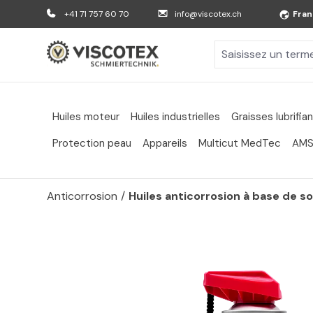
er au contenu principal
Aller à la recherche
Aller à la navigation principale
+41 71 757 60 70
info@viscotex.ch
Fran
Huiles moteur
Huiles industrielles
Graisses lubrifia
Protection peau
Appareils
Multicut MedTec
AMS
Anticorrosion
/
Huiles anticorrosion à base de s
Passer la galerie d'images