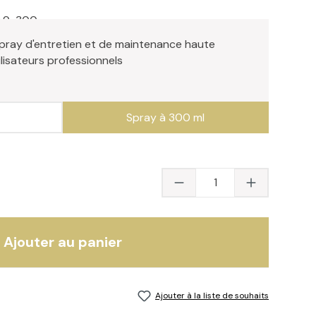
8.9-300
pray d'entretien et de maintenance haute
lisateurs professionnels
Spray à 300 ml
Quantité du produit 
Ajouter au panier
Ajouter à la liste de souhaits