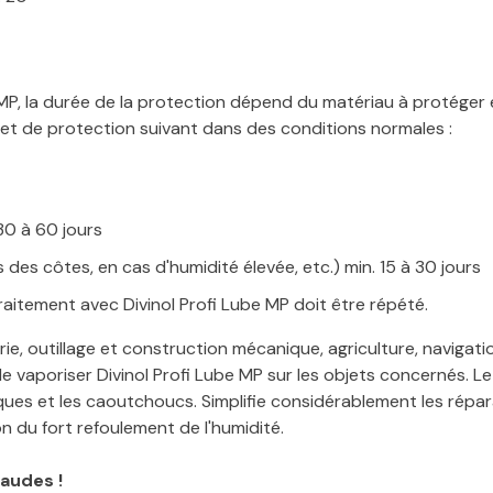
ube MP, la durée de la protection dépend du matériau à protége
ffet de protection suivant dans des conditions normales :
30 à 60 jours
des côtes, en cas d'humidité élevée, etc.) min. 15 à 30 jours
raitement avec Divinol Profi Lube MP doit être répété.
rie, outillage et construction mécanique, agriculture, navigat
t de vaporiser Divinol Profi Lube MP sur les objets concernés. Le
iques et les caoutchoucs. Simplifie considérablement les répar
n du fort refoulement de l'humidité.
audes !