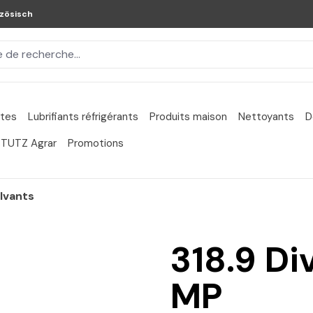
zösisch
ntes
Lubrifiants réfrigérants
Produits maison
Nettoyants
D
TUTZ Agrar
Promotions
olvants
318.9 Di
MP