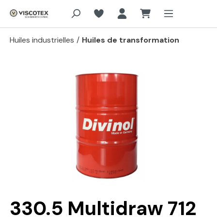
Aller au contenu principal
Huiles industrielles
/
Huiles de transformation
Passer la galerie d'images
330.5 Multidraw 712