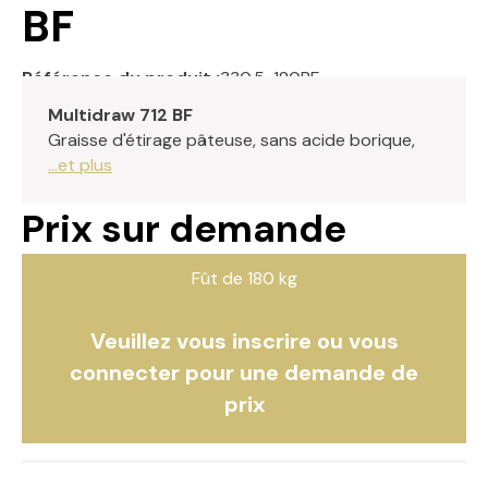
BF
Référence du produit :
330.5-180BF
Multidraw 712 BF
Graisse d'étirage pâteuse, sans acide borique,
...et plus
Prix sur demande
Fût de 180 kg
Veuillez vous inscrire ou vous
connecter pour une demande de
prix