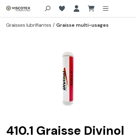
Aller au contenu principal
Graisses lubrifiantes
/
Graisse multi-usages
Passer la galerie d'images
410.1 Graisse Divinol