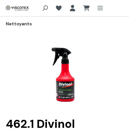
Aller au contenu principal
Nettoyants
Passer la galerie d'images
462.1 Divinol