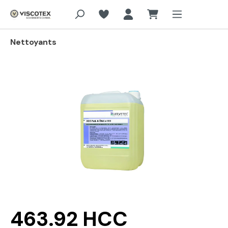
Aller au contenu principal
Nettoyants
Passer la galerie d'images
463.92 HCC