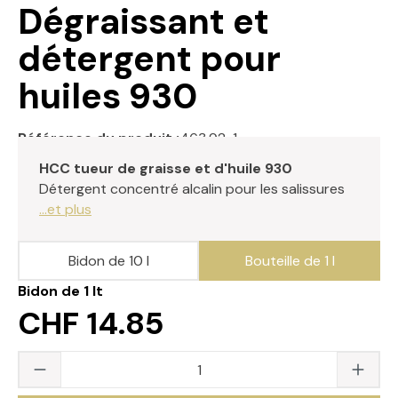
Dégraissant et
détergent pour
huiles 930
Référence du produit :
463.92-1
HCC tueur de graisse et d'huile 930
Détergent concentré alcalin pour les salissures
...et plus
Bidon de 10 l
Bouteille de 1 l
Bidon de 1 lt
CHF 14.85
Quantité du produit : saisissez la valeur s