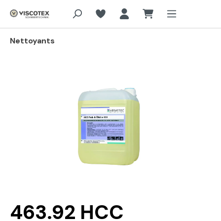
Aller au contenu principal
Nettoyants
Passer la galerie d'images
463.92 HCC