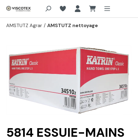
Aller au contenu principal
AMSTUTZ Agrar
/
AMSTUTZ nettoyage
Passer la galerie d'images
5814 ESSUIE-MAINS