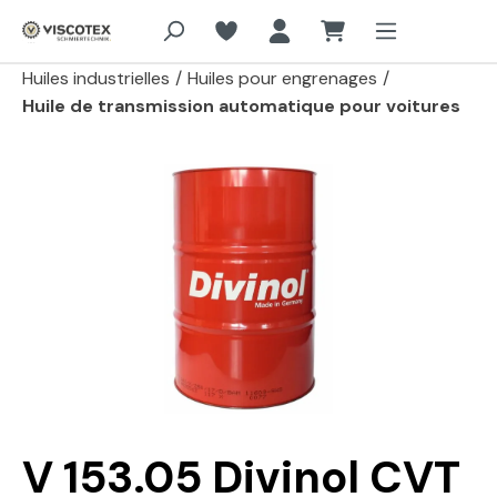
Aller au contenu principal
Huiles industrielles
/
Huiles pour engrenages
/
Huile de transmission automatique pour voitures
Passer la galerie d'images
V 153.05 Divinol CVT