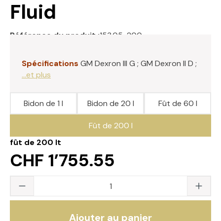
Fluid
Référence du produit :
153.05-200
Spécifications
GM Dexron III G ; GM Dexron II D ;
...et plus
Bidon de 1 l
Bidon de 20 l
Fût de 60 l
Fût de 200 l
fût de 200 lt
CHF 1’755.55
Quantité du produit : saisissez la valeur s
Ajouter au panier