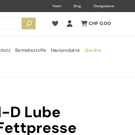
Team
Blog
Ölwegweiser
CHF 0.00
chutz
Betriebsstoffe
Hautprodukte
Geräte
1-D Lube
Fettpresse