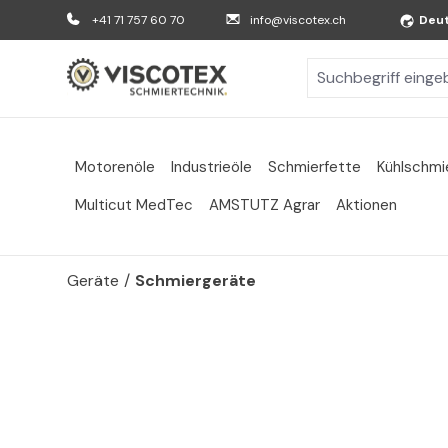
m Hauptinhalt springen
Zur Suche springen
Zur Hauptnavigation springen
+41 71 757 60 70
info@viscotex.ch
Deu
Motorenöle
Industrieöle
Schmierfette
Kühlschmi
Multicut MedTec
AMSTUTZ Agrar
Aktionen
Geräte
/
Schmiergeräte
Bildergalerie überspringen