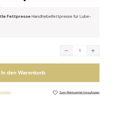
D
tle Fettpresse
Handhebelfettpresse für Lube-
Produkt Anzahl: Gib
In den Warenkorb
dkosten
Zum Merkzettel hinzufügen