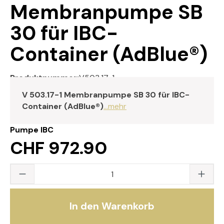
Membranpumpe SB
30 für IBC-
Container (AdBlue®)
Produktnummer:
V503.17-1
V 503.17-1 Membranpumpe SB 30 für IBC-
Container (AdBlue®)
...mehr
Pumpe IBC
CHF 972.90
Produkt Anzahl: Gib den gewünschten Wert
In den Warenkorb