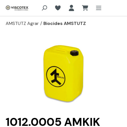
Aller au contenu principal
AMSTUTZ Agrar
/
Biocides AMSTUTZ
Passer la galerie d'images
1012.0005 AMKIK