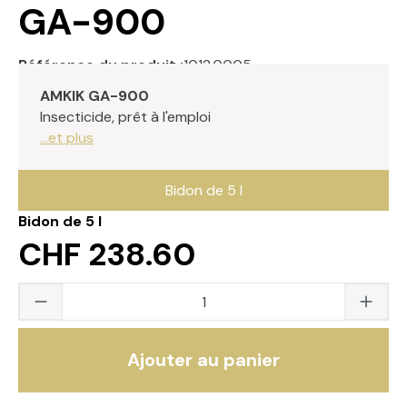
GA-900
Référence du produit :
1012.0005
AMKIK GA-900
Insecticide, prêt à l'emploi
...et plus
Bidon de 5 l
Bidon de 5 l
CHF 238.60
Quantité du produit : saisissez la valeur s
Ajouter au panier