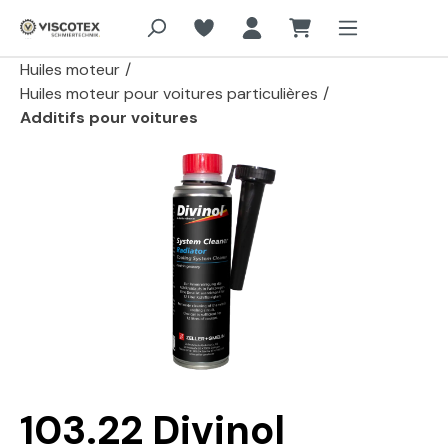
Aller au contenu principal
Huiles moteur
/
Huiles moteur pour voitures particulières
/
Additifs pour voitures
Passer la galerie d'images
103.22 Divinol