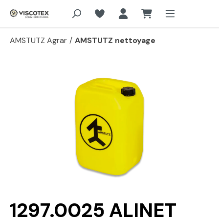
Aller au contenu principal
AMSTUTZ Agrar
/
AMSTUTZ nettoyage
Passer la galerie d'images
1297.0025 ALINET