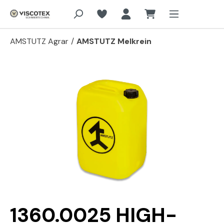
Aller au contenu principal
AMSTUTZ Agrar
/
AMSTUTZ Melkrein
Passer la galerie d'images
1360.0025 HIGH-