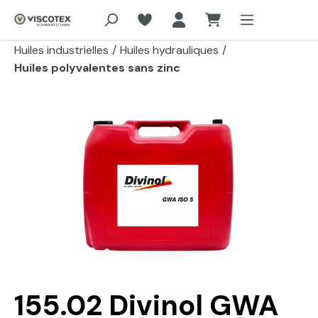
Aller au contenu principal
Huiles industrielles
/
Huiles hydrauliques
/
Huiles polyvalentes sans zinc
Passer la galerie d'images
155.02 Divinol GWA