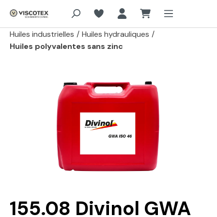
Aller au contenu principal
Huiles industrielles
/
Huiles hydrauliques
/
Huiles polyvalentes sans zinc
Passer la galerie d'images
155.08 Divinol GWA