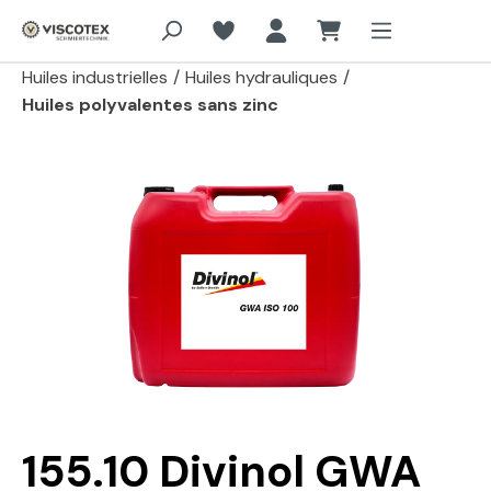
Aller au contenu principal
Huiles industrielles
/
Huiles hydrauliques
/
Huiles polyvalentes sans zinc
Passer la galerie d'images
155.10 Divinol GWA