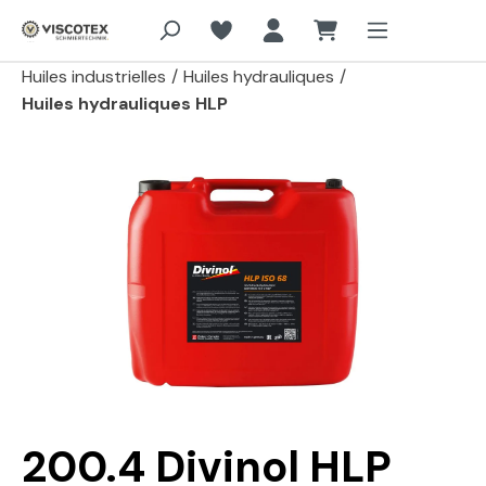
Aller au contenu principal
Huiles industrielles
/
Huiles hydrauliques
/
Huiles hydrauliques HLP
Passer la galerie d'images
200.4 Divinol HLP