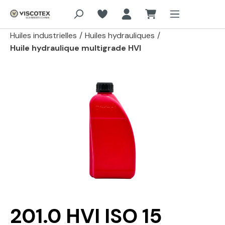
Aller au contenu principal
Huiles industrielles
/
Huiles hydrauliques
/
Huile hydraulique multigrade HVI
Passer la galerie d'images
201.0 HVI ISO 15