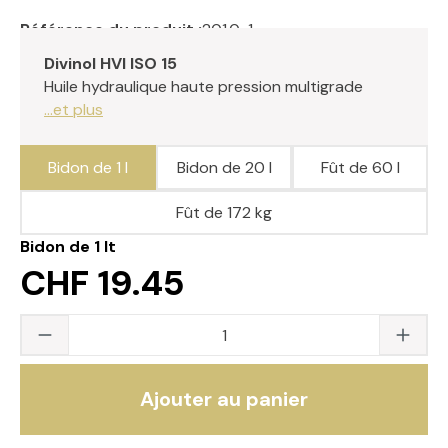
Référence du produit :
201.0-1
Divinol HVI ISO 15
Huile hydraulique haute pression multigrade
...et plus
Bidon de 1 l
Bidon de 20 l
Fût de 60 l
Fût de 172 kg
Bidon de 1 lt
CHF 19.45
Quantité du produit : saisissez la valeur s
Ajouter au panier