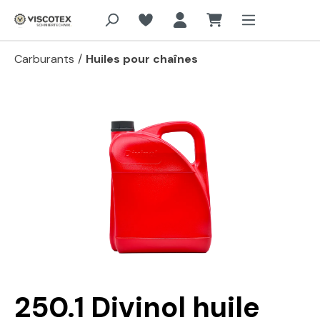
Aller au contenu principal
Carburants
/
Huiles pour chaînes
Passer la galerie d'images
250.1 Divinol huile