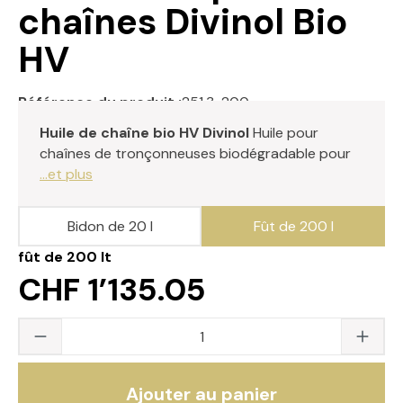
chaînes Divinol Bio
HV
Référence du produit :
251.3-200
Huile de chaîne bio HV Divinol
Huile pour
chaînes de tronçonneuses biodégradable pour
...et plus
Bidon de 20 l
Fût de 200 l
fût de 200 lt
CHF 1’135.05
Quantité du produit : saisissez la valeur s
Ajouter au panier