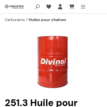
Aller au contenu principal
Carburants
/
Huiles pour chaînes
Passer la galerie d'images
251.3 Huile pour