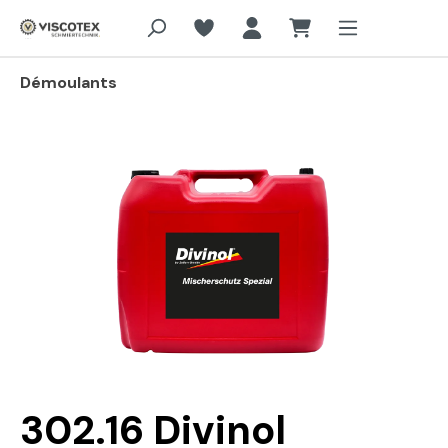
Aller au contenu principal
Démoulants
Passer la galerie d'images
302.16 Divinol