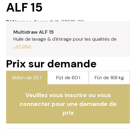
ALF 15
Référence du produit :
330.19-20
Multidraw ALF 15
Huile de lavage & d'étirage pour les qualités de
...et plus
Prix sur demande
Bidon de 20 l
Fût de 60 l
Fût de 168 kg
Veuillez vous inscrire ou vous
connecter pour une demande de
prix