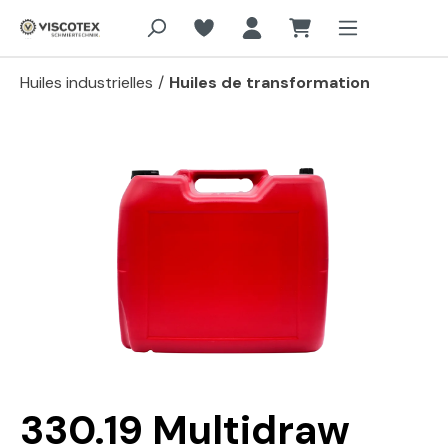
Aller au contenu principal
Huiles industrielles
/
Huiles de transformation
Passer la galerie d'images
330.19 Multidraw