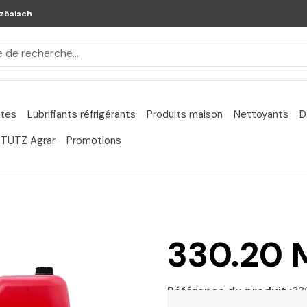
zösisch
ntes
Lubrifiants réfrigérants
Produits maison
Nettoyants
D
TUTZ Agrar
Promotions
330.20 
Référence du produit :
33