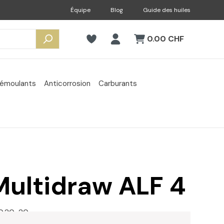
Équipe
Blog
Guide des huiles
0.00 CHF
émoulants
Anticorrosion
Carburants
Multidraw ALF 4
0.20-20