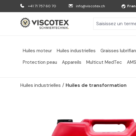
er au contenu principal
Aller à la recherche
Aller à la navigation principale
+41 71 757 60 70
info@viscotex.ch
Fran
Huiles moteur
Huiles industrielles
Graisses lubrifia
Protection peau
Appareils
Multicut MedTec
AMS
Huiles industrielles
/
Huiles de transformation
Passer la galerie d'images