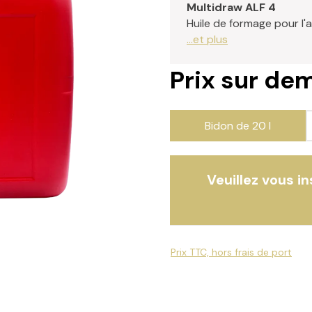
Multidraw ALF 4
Huile de formage pour l'a
...et plus
Prix sur d
Bidon de 20 l
Veuillez vous i
Prix TTC, hors frais de port