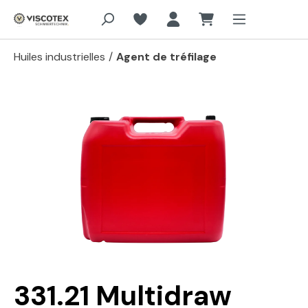
Aller au contenu principal
Huiles industrielles
/
Agent de tréfilage
Passer la galerie d'images
331.21 Multidraw