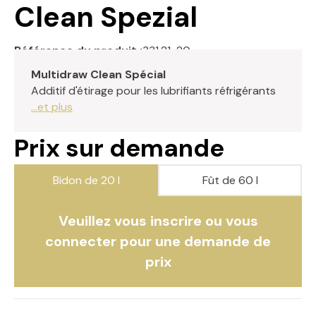
Clean Spezial
Référence du produit :
331.21-20
Multidraw Clean Spécial
Additif d'étirage pour les lubrifiants réfrigérants
...et plus
Prix sur demande
Bidon de 20 l
Fût de 60 l
Veuillez vous inscrire ou vous
connecter pour une demande de
prix