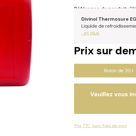
Référence du produit :
35
Divinol Thermosure E
Liquide de refroidisseme
...et plus
Prix sur d
Bidon de 20 l
Veuillez vous i
Prix TTC, hors frais de port