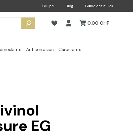
Équipe
Blog
Guide des huiles
0.00 CHF
émoulants
Anticorrosion
Carburants
ivinol
ure EG