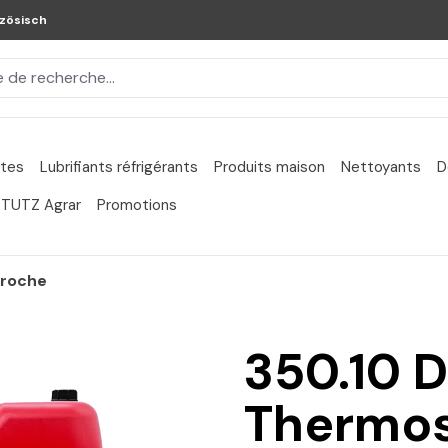
zösisch
ntes
Lubrifiants réfrigérants
Produits maison
Nettoyants
D
TUTZ Agrar
Promotions
broche
350.10 D
Thermos