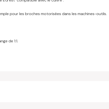
 EG est "compatible avec le cuivre".
xemple pour les broches motorisées dans les machines-outils.
ge de 1:1.