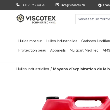
er au contenu principal
Aller à la recherche
Aller à la navigation principale
+41 71 757 60 70
info@viscotex.ch
Fran
Huiles moteur
Huiles industrielles
Graisses lubrifia
Protection peau
Appareils
Multicut MedTec
AMS
Huiles industrielles
/
Moyens d'exploitation de la 
Passer la galerie d'images