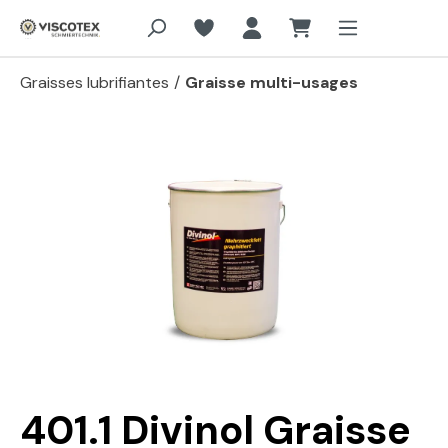
Aller au contenu principal
Graisses lubrifiantes
/
Graisse multi-usages
Passer la galerie d'images
401.1 Divinol Graisse