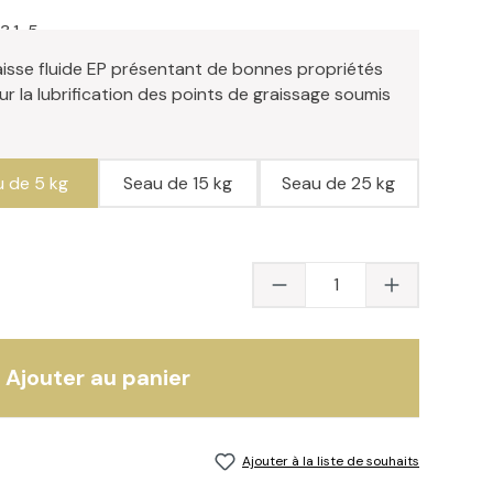
3.1-5
isse fluide EP présentant de bonnes propriétés
 la lubrification des points de graissage soumis
 de 5 kg
Seau de 15 kg
Seau de 25 kg
Quantité du produit 
Ajouter au panier
Ajouter à la liste de souhaits