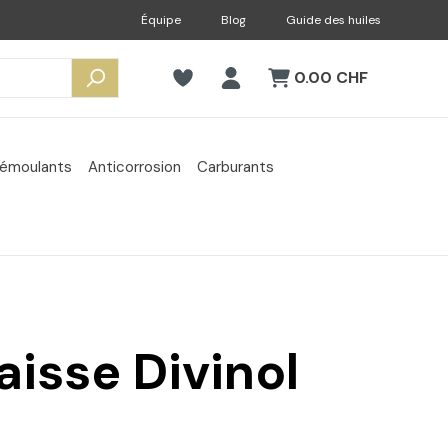
Équipe
Blog
Guide des huiles
0.00 CHF
émoulants
Anticorrosion
Carburants
aisse Divinol