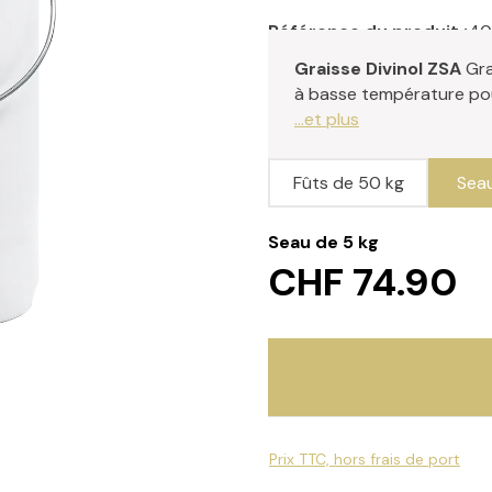
Référence du produit :
40
Graisse Divinol ZSA
Gra
à basse température pour
...et plus
Fûts de 50 kg
Seau
Seau de 5 kg
CHF 74.90
Prix TTC, hors frais de port