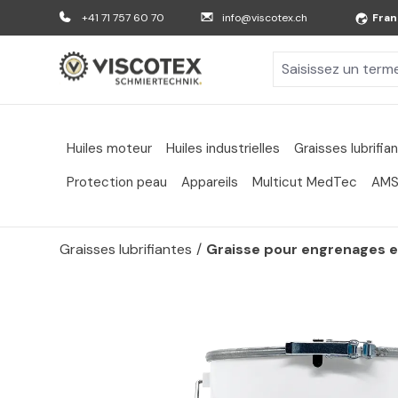
er au contenu principal
Aller à la recherche
Aller à la navigation principale
+41 71 757 60 70
info@viscotex.ch
Fran
Huiles moteur
Huiles industrielles
Graisses lubrifia
Protection peau
Appareils
Multicut MedTec
AMS
Graisses lubrifiantes
/
Graisse pour engrenages et
Passer la galerie d'images