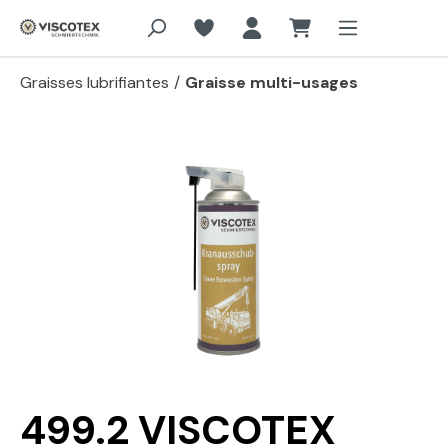
Aller au contenu principal
Graisses lubrifiantes
/
Graisse multi-usages
Passer la galerie d'images
499.2 VISCOTEX