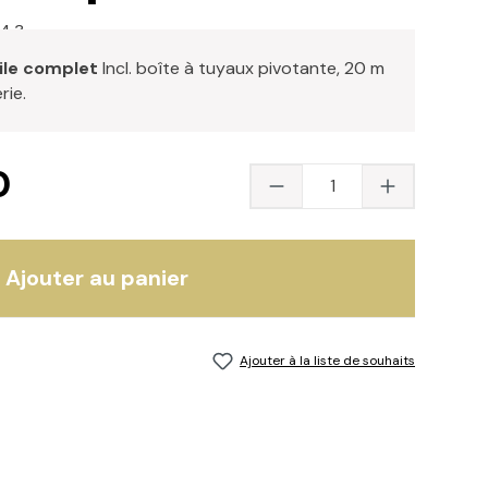
4.3
ile complet
Incl. boîte à tuyaux pivotante, 20 m
rie.
0
Quantité du produit 
Ajouter au panier
Ajouter à la liste de souhaits