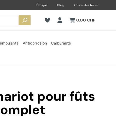
Équipe
Blog
Guide des huiles
0.00 CHF
émoulants
Anticorrosion
Carburants
ariot pour fûts
complet