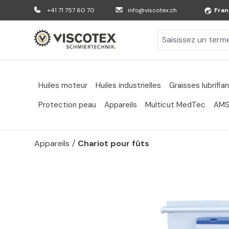
er au contenu principal
Aller à la recherche
Aller à la navigation principale
+41 71 757 60 70
info@viscotex.ch
Fran
Huiles moteur
Huiles industrielles
Graisses lubrifia
Protection peau
Appareils
Multicut MedTec
AMS
Appareils
/
Chariot pour fûts
Passer la galerie d'images