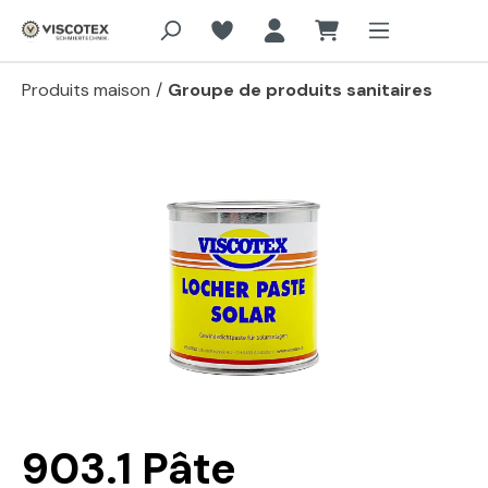
Aller au contenu principal
Produits maison
/
Groupe de produits sanitaires
Passer la galerie d'images
903.1 Pâte