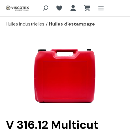
Aller au contenu principal
Huiles industrielles
/
Huiles d'estampage
Passer la galerie d'images
V 316.12 Multicut