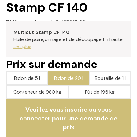
Stamp CF 140
Référence du produit :
V316.12-20
Multicut Stamp CF 140
Huile de poinçonnage et de découpage fin haute
...et plus
Prix sur demande
Bidon de 5 l
Bidon de 20 l
Bouteille de 1 l
Conteneur de 980 kg
Fût de 196 kg
Veuillez vous inscrire ou vous
connecter pour une demande de
prix