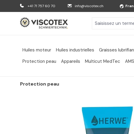
er au contenu principal
Aller à la recherche
Aller à la navigation principale
+41 71 757 60 70
info@viscotex.ch
Fran
Huiles moteur
Huiles industrielles
Graisses lubrifia
Protection peau
Appareils
Multicut MedTec
AMS
Protection peau
Passer la galerie d'images