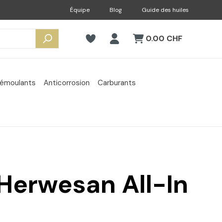
Équipe
Blog
Guide des huiles
0.00 CHF
émoulants
Anticorrosion
Carburants
Herwesan All-In