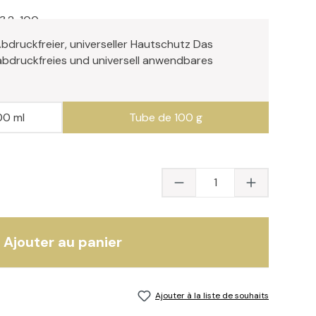
3.2-100
bdruckfreier, universeller Hautschutz Das
 abdruckfreies und universell anwendbares
00 ml
Tube de 100 g
Quantité du produit 
Ajouter au panier
Ajouter à la liste de souhaits