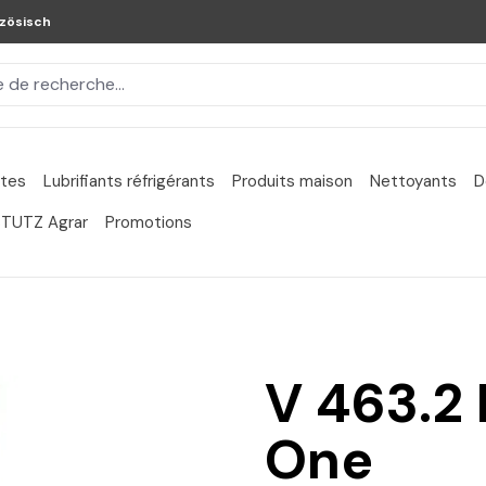
zösisch
ntes
Lubrifiants réfrigérants
Produits maison
Nettoyants
D
TUTZ Agrar
Promotions
V 463.2 
One