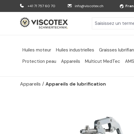
er au contenu principal
Aller à la recherche
Aller à la navigation principale
+41 71 757 60 70
info@viscotex.ch
Fran
Huiles moteur
Huiles industrielles
Graisses lubrifia
Protection peau
Appareils
Multicut MedTec
AMS
Appareils
/
Appareils de lubrification
Passer la galerie d'images