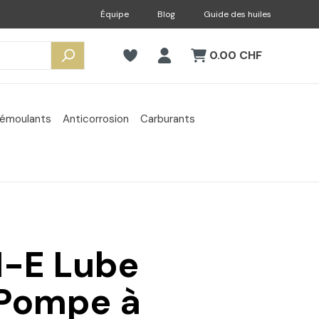
Équipe
Blog
Guide des huiles
0.00 CHF
émoulants
Anticorrosion
Carburants
1-E Lube
 Pompe à