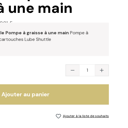
à une main
0.01-E
le Pompe à graisse à une main
Pompe à
 cartouches Lube Shuttle
Quantité du produit 
Ajouter au panier
Ajouter à la liste de souhaits