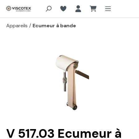
Aller au contenu principal
Appareils
/
Ecumeur à bande
Passer la galerie d'images
V 517.03 Ecumeur à